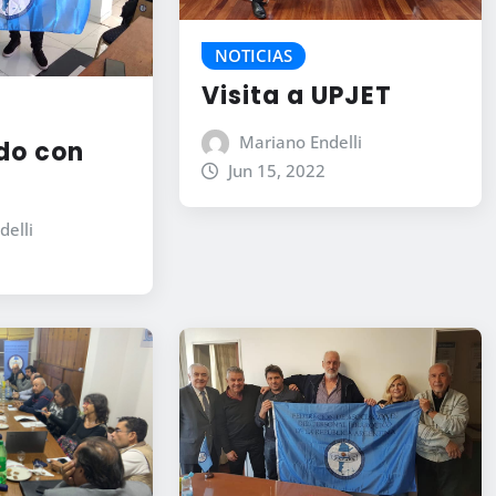
NOTICIAS
Visita a UPJET
Mariano Endelli
do con
Jun 15, 2022
delli