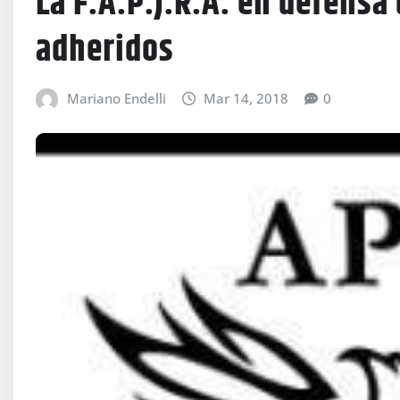
La F.A.P.J.R.A. en defensa
adheridos
Mariano Endelli
Mar 14, 2018
0