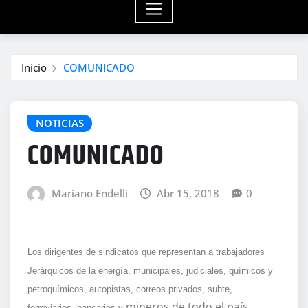
Inicio
COMUNICADO
NOTICIAS
COMUNICADO
Mariano Endelli
Abr 15, 2018
0
Los dirigentes de sindicato
s que representan a trabajadores
Jerárquicos de la energía, municipales, judiciales, químicos y
petroquímicos, autopistas, correos privados, subte,
mineros de todo el país
ferroviarios, bancarios y