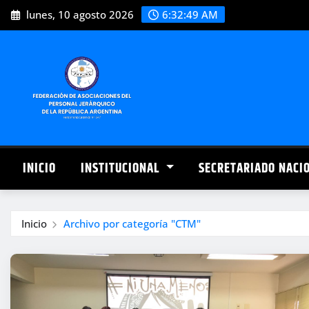
Saltar
lunes, 10 agosto 2026
6:32:49 AM
al
contenido
INICIO
INSTITUCIONAL
SECRETARIADO NACI
Inicio
Archivo por categoría "CTM"