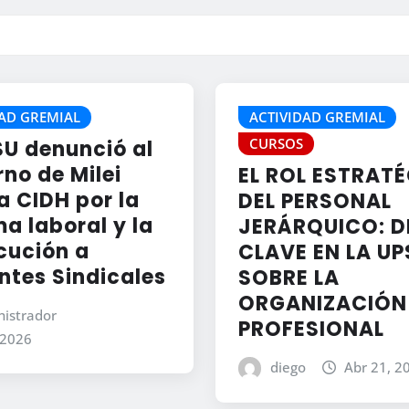
AD GREMIAL
ACTIVIDAD GREMIAL
CURSOS
SU denunció al
no de Milei
EL ROL ESTRAT
a CIDH por la
DEL PERSONAL
a laboral y la
JERÁRQUICO: D
cución a
CLAVE EN LA UP
ntes Sindicales
SOBRE LA
ORGANIZACIÓN
istrador
PROFESIONAL
 2026
diego
Abr 21, 2