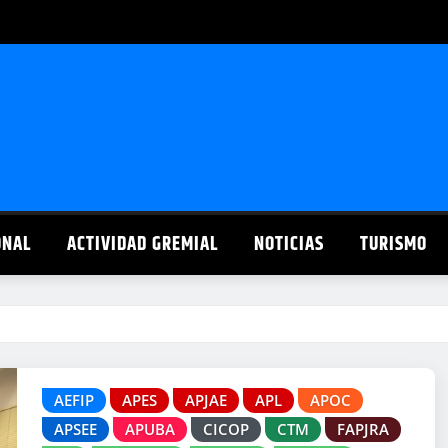
ONAL
ACTIVIDAD GREMIAL
NOTICIAS
TURISMO
AEFIP
APES
APJAE
APL
APOC
APSEE
APUBA
CICOP
CTM
FAPJRA