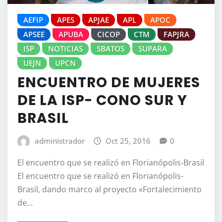
AEFIP
APES
APJAE
APL
APOC
APSEE
APUBA
CICOP
CTM
FAPJRA
ISP
NOTICIAS
SBATOS
SUPARA
UEJN
UPCN
ENCUENTRO DE MUJERES
DE LA ISP- CONO SUR Y
BRASIL
administrador
Oct 25, 2016
0
El encuentro que se realizó en Florianópolis-Brasil
El encuentro que se realizó en Florianópolis-
Brasil, dando marco al proyecto «Fortalecimiento
de…