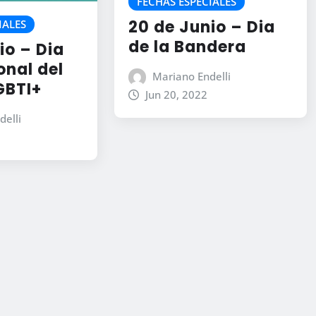
FECHAS ESPECIALES
20 de Junio – Dia
IALES
de la Bandera
io – Dia
onal del
Mariano Endelli
GBTI+
Jun 20, 2022
delli