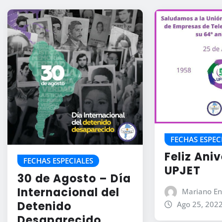
FECHAS ESPEC
Feliz Ani
FECHAS ESPECIALES
UPJET
30 de Agosto – Día
Internacional del
Mariano En
Detenido
Ago 25, 202
Desaparecido