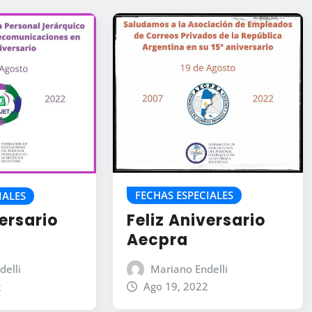
FECHAS ESPECIALES
IALES
Feliz Aniversario
versario
Aecpra
Mariano Endelli
delli
Ago 19, 2022
2