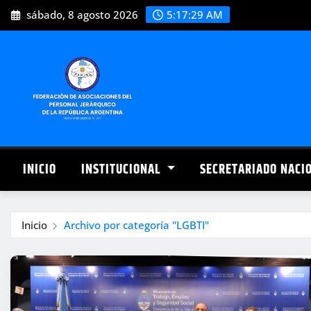
Saltar
sábado, 8 agosto 2026
5:17:29 AM
al
contenido
INICIO
INSTITUCIONAL
SECRETARIADO NACI
Inicio
Archivo por categoría "LGBTI"