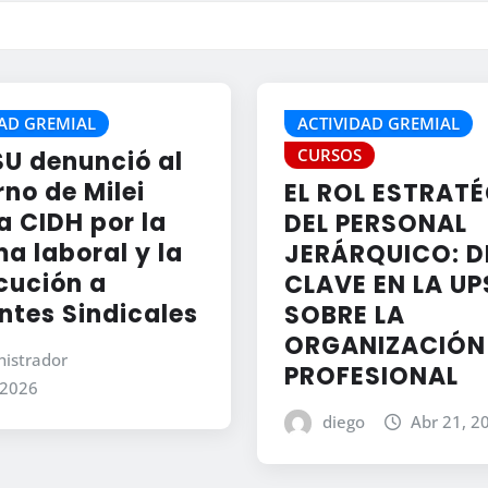
AD GREMIAL
ACTIVIDAD GREMIAL
CURSOS
SU denunció al
no de Milei
EL ROL ESTRAT
a CIDH por la
DEL PERSONAL
a laboral y la
JERÁRQUICO: D
cución a
CLAVE EN LA UP
ntes Sindicales
SOBRE LA
ORGANIZACIÓN
istrador
PROFESIONAL
 2026
diego
Abr 21, 2