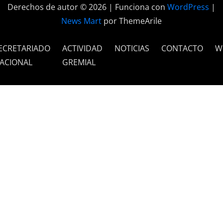
Derechos de autor © 2026 | Funciona con
WordPress
|
News Mart
por ThemeArile
ECRETARIADO
ACTIVIDAD
NOTICIAS
CONTACTO
W
ACIONAL
GREMIAL