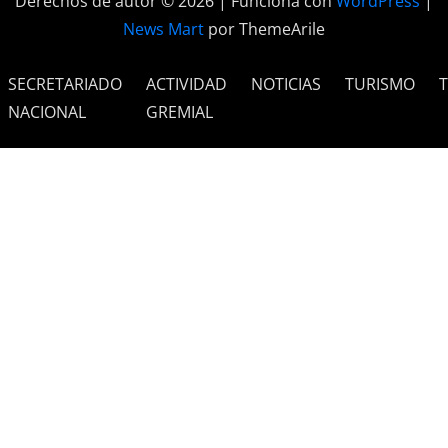
Derechos de autor © 2026 | Funciona con
WordPress
|
News Mart
por ThemeArile
SECRETARIADO
ACTIVIDAD
NOTICIAS
TURISMO
NACIONAL
GREMIAL