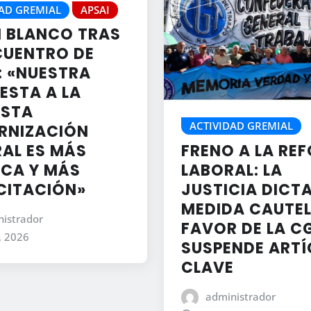
AD GREMIAL
APSAI
 BLANCO TRAS
CUENTRO DE
: «NUESTRA
ESTA A LA
ESTA
ACTIVIDAD GREMIAL
RNIZACIÓN
FRENO A LA RE
AL ES MÁS
LABORAL: LA
ICA Y MÁS
JUSTICIA DICT
CITACIÓN»
MEDIDA CAUTEL
istrador
FAVOR DE LA C
, 2026
SUSPENDE ART
CLAVE
administrador